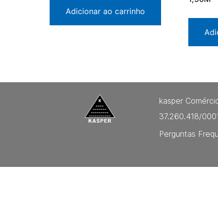
Adicionar ao carrinho
Adi
kasper Comércio
37.260.418/000
Perguntas Freq