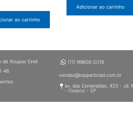
Adicionar ao carrinho
cionar ao carrinho
 de Roupas Eireli
(11) 99658-2018
1-48
vendas@kasperbrasil.com.br
uentes
av. das Esmeraldas, 433 - Jd. 
- Osasco - SP