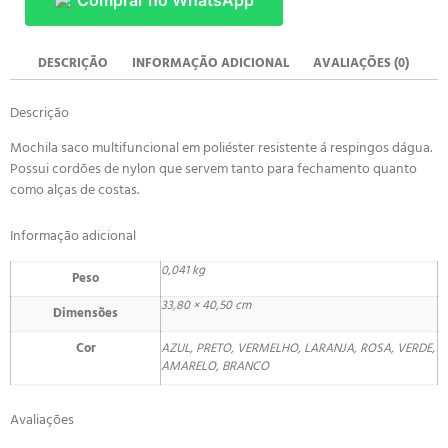
Comprar no WhatsApp
DESCRIÇÃO
INFORMAÇÃO ADICIONAL
AVALIAÇÕES (0)
Descrição
Mochila saco multifuncional em poliéster resistente á respingos dágua.
Possui cordões de nylon que servem tanto para fechamento quanto
como alças de costas.
Informação adicional
0,041 kg
Peso
33,80 × 40,50 cm
Dimensões
Cor
AZUL, PRETO, VERMELHO, LARANJA, ROSA, VERDE,
AMARELO, BRANCO
Avaliações