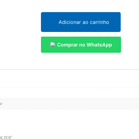
Adicionar ao carrinho
Comprar no WhatsApp
to
K 15’6”