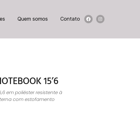
es
Quem somos
Contato
NOTEBOOK 15’6
,6 em poliéster resistente à
nterna com estofamento