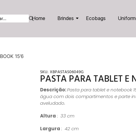
Home
Brindes
Ecobags
Uniform
BOOK 15’6
SKU:
XBPASTAS06049G
PASTA PARA TABLET E 
Descrição:
Pasta para tablet e notebook 15
água com dois compartimentos e parte i
aveludado.
Altura
: 33 cm
Largura
: 42 cm