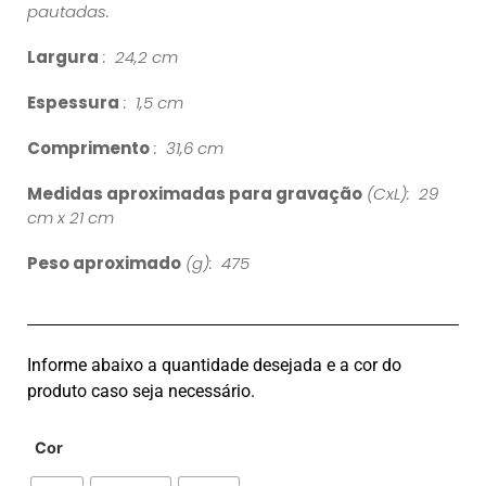
pautadas.
Largura
: 24,2 cm
Espessura
: 1,5 cm
Comprimento
: 31,6 cm
Medidas aproximadas para gravação
(CxL): 29
cm x 21 cm
Peso aproximado
(g): 475
Informe abaixo a quantidade desejada e a cor do
produto caso seja necessário.
Cor