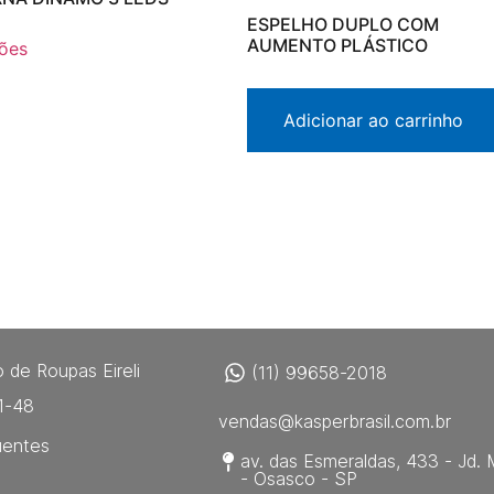
ESPELHO DUPLO COM
AUMENTO PLÁSTICO
ões
Adicionar ao carrinho
 de Roupas Eireli
(11) 99658-2018
1-48
vendas@kasperbrasil.com.br
uentes
av. das Esmeraldas, 433 - Jd. 
- Osasco - SP