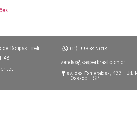
ões
 de Roupas Eireli
(11) 99658-2018
1-48
vendas@kasperbrasil.com.br
uentes
av. das Esmeraldas, 433 - Jd. 
- Osasco - SP