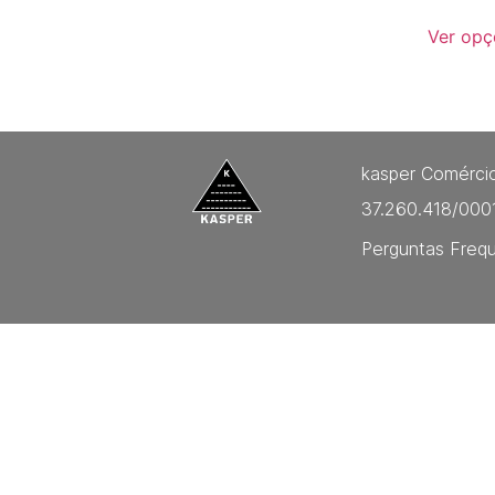
Ver opç
kasper Comércio
37.260.418/000
Perguntas Freq