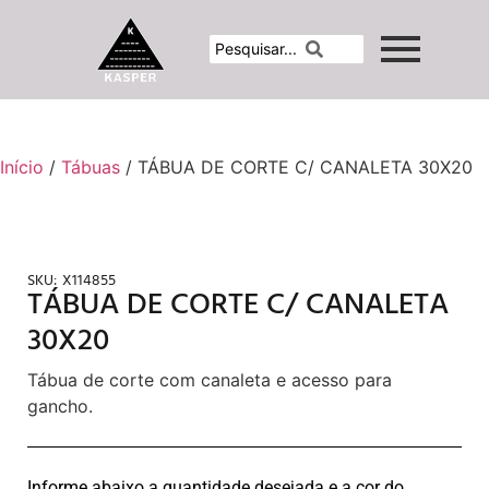
Início
/
Tábuas
/ TÁBUA DE CORTE C/ CANALETA 30X20
SKU:
X114855
TÁBUA DE CORTE C/ CANALETA
30X20
Tábua de corte com canaleta e acesso para
gancho.
Informe abaixo a quantidade desejada e a cor do