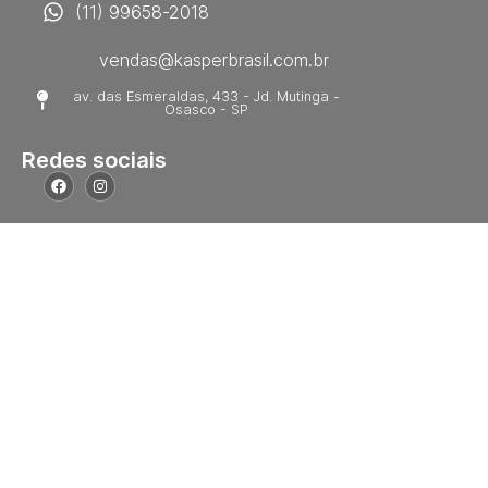
(11) 99658-2018
vendas@kasperbrasil.com.br
av. das Esmeraldas, 433 - Jd. Mutinga -
Osasco - SP
Redes sociais