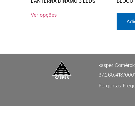
LANTERNA DINAMO 3 LEDS
BLOCO 
Ver opções
Adi
kasper Comércio
37.260.418/000
Perguntas Freq