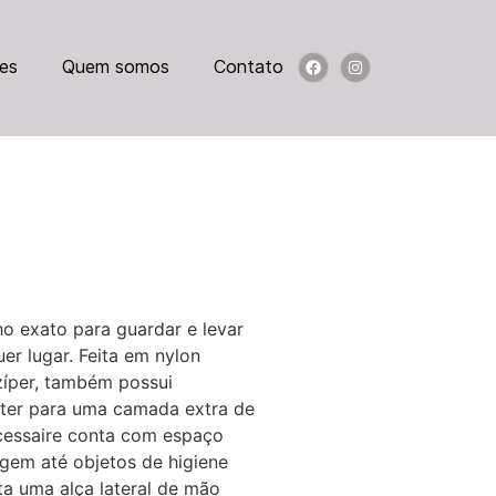
es
Quem somos
Contato
ho exato para guardar e levar
er lugar. Feita em nylon
zíper, também possui
ster para uma camada extra de
cessaire conta com espaço
agem até objetos de higiene
ta uma alça lateral de mão