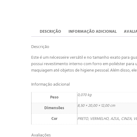
DESCRIÇÃO
INFORMAÇÃO ADICIONAL
AVALIA
Descrição
Este é um nécesseire versátil e no tamanho exato para gu
possui revestimento interno com forro em poliéster para
maquiagem até objetos de higiene pessoal. Além disso, ele
Informação adicional
0,070 kg
Peso
8,50 × 20,00 × 12,00 cm
Dimensões
Cor
PRETO, VERMELHO, AZUL, CINZA, V
Avaliações