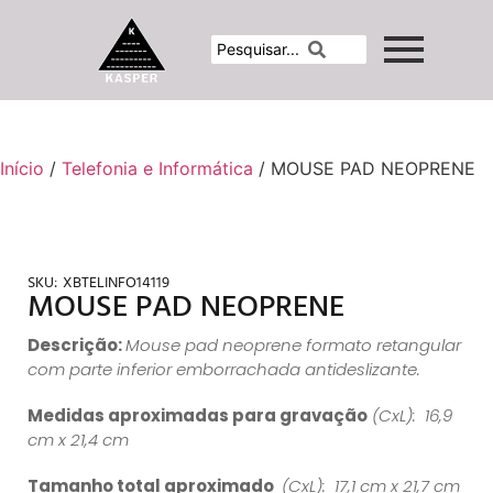
Início
/
Telefonia e Informática
/ MOUSE PAD NEOPRENE
SKU:
XBTELINFO14119
MOUSE PAD NEOPRENE
Descrição:
Mouse pad neoprene formato retangular
com parte inferior emborrachada antideslizante.
Medidas aproximadas para gravação
(CxL): 16,9
cm x 21,4 cm
Tamanho total aproximado
(CxL): 17,1 cm x 21,7 cm