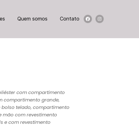
es
Quem somos
Contato
liéster com compartimento
ém compartimento grande,
 bolso telado, compartimento
 de mão com revestimento
is e com revestimento