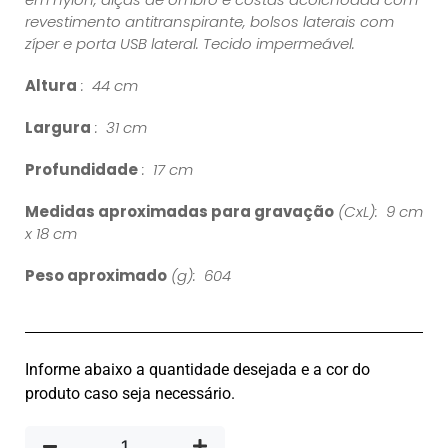
revestimento antitranspirante, bolsos laterais com
zíper e porta USB lateral. Tecido impermeável.
Altura
: 44 cm
Largura
: 31 cm
Profundidade
: 17 cm
Medidas aproximadas para gravação
(CxL): 9 cm
x 18 cm
Peso aproximado
(g): 604
Informe abaixo a quantidade desejada e a cor do
produto caso seja necessário.