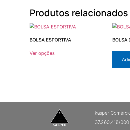
Produtos relacionados
BOLSA ESPORTIVA
BOLSA 
Ver opções
Adi
kasper Comércio
37.260.418/000