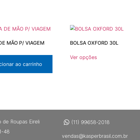
DE MÃO P/ VIAGEM
BOLSA OXFORD 30L
Ver opções
cionar ao carrinho
 de Roupas Eireli
(11) 99658-2018
1-48
vendas@kasperbrasil.com.br