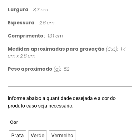
Largura
: 3,7 cm
Espessura
: 2,6 cm
Comprimento
: 13,1 cm
Medidas aproximadas para gravação
(CxL): 1,4
cm x 2,8 cm
Peso aproximado
(g): 52
Informe abaixo a quantidade desejada e a cor do
produto caso seja necessário.
Cor
Prata
Verde
Vermelho