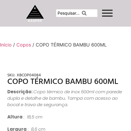
Início
/
Copos
/ COPO TÉRMICO BAMBU 600ML
SKU:
XBCOP04084
COPO TÉRMICO BAMBU 600ML
Descrição:
Copo térmico de inox 600ml com parede
dupla e detalhe de bambu. Tampa com acesso ao
bocal e trava de segurança.
Altura
: 18,5 cm
Largura
: 8,6 cm