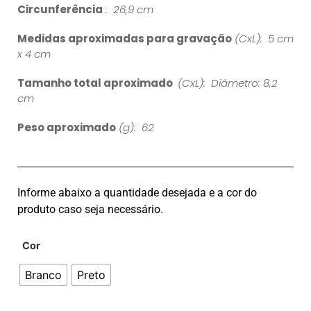
Circunferência
: 26,9 cm
Medidas aproximadas para gravação
(CxL): 5 cm
x 4 cm
Tamanho total aproximado
(CxL): Diâmetro: 8,2
cm
Peso aproximado
(g): 62
Informe abaixo a quantidade desejada e a cor do
produto caso seja necessário.
Cor
Branco
Preto