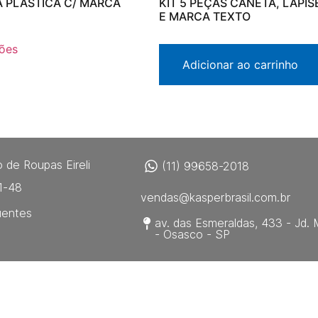
 PLÁSTICA C/ MARCA
KIT 5 PEÇAS CANETA, LAPIS
E MARCA TEXTO
ões
Adicionar ao carrinho
 de Roupas Eireli
(11) 99658-2018
1-48
vendas@kasperbrasil.com.br
uentes
av. das Esmeraldas, 433 - Jd. 
- Osasco - SP