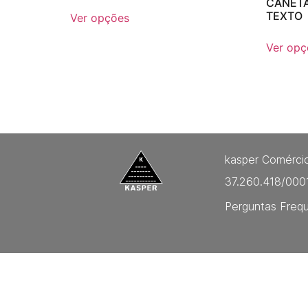
CANETA
TEXTO
Ver opções
Ver opç
kasper Comércio
37.260.418/000
Perguntas Freq