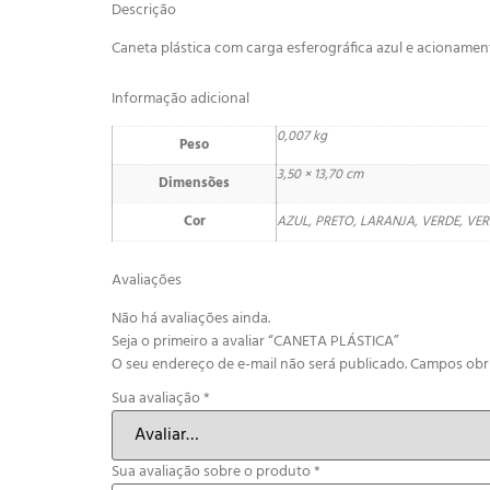
Descrição
Caneta plástica com carga esferográfica azul e acioname
Informação adicional
0,007 kg
Peso
3,50 × 13,70 cm
Dimensões
Cor
AZUL, PRETO, LARANJA, VERDE, V
Avaliações
Não há avaliações ainda.
Seja o primeiro a avaliar “CANETA PLÁSTICA”
O seu endereço de e-mail não será publicado.
Campos obr
Sua avaliação
*
Sua avaliação sobre o produto
*