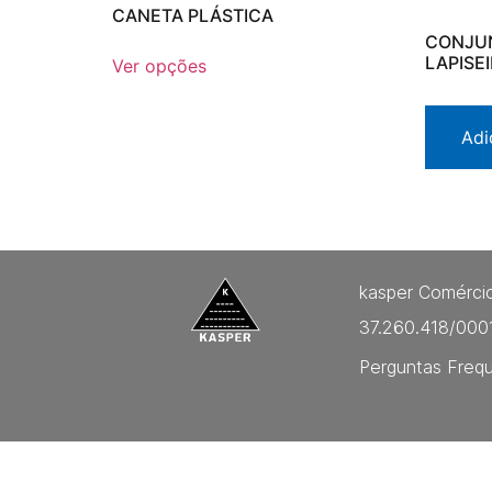
CANETA PLÁSTICA
CONJU
LAPISE
Ver opções
Adi
kasper Comércio
37.260.418/000
Perguntas Freq