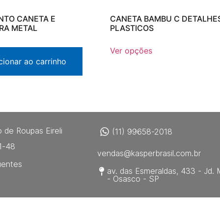
NTO CANETA E
CANETA BAMBU C DETALHE
IRA METAL
PLASTICOS
Ver opções
cionar ao carrinho
 de Roupas Eireli
(11) 99658-2018
1-48
vendas@kasperbrasil.com.br
uentes
av. das Esmeraldas, 433 - Jd. 
- Osasco - SP