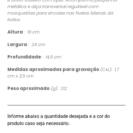
metálica e alça transversal regulável com
mosquetões para encaixe nas fivelas laterais da
bolsa.
Altura
: 19 cm
Largura
: 24 cm
Profundidade
: 14,5 cm
Medidas aproximadas para gravação
(CxL): 1,7
cm x 3,5 cm
Peso aproximado
(g): 212
Informe abaixo a quantidade desejada e a cor do
produto caso seja necessário.