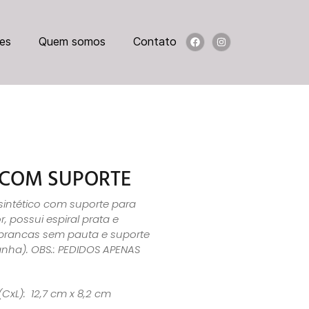
es
Quem somos
Contato
 COM SUPORTE
sintético com suporte para
r, possui espiral prata e
rancas sem pauta e suporte
anha). OBS.: PEDIDOS APENAS
(CxL): 12,7 cm x 8,2 cm