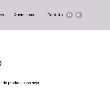
es
Quem somos
Contato
O
r do produto caso seja