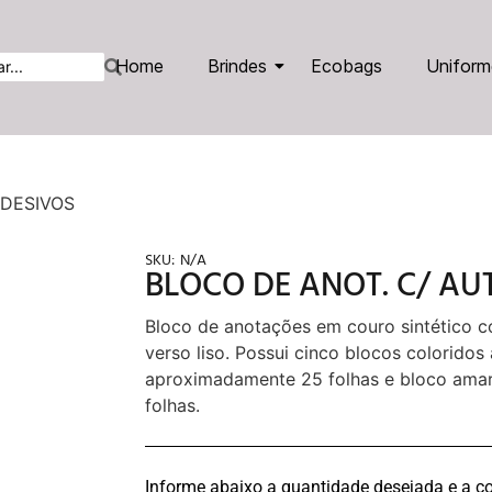
Home
Brindes
Ecobags
Uniform
ADESIVOS
SKU:
N/A
BLOCO DE ANOT. C/ A
Bloco de anotações em couro sintético c
verso liso. Possui cinco blocos colorido
aproximadamente 25 folhas e bloco ama
folhas.
Informe abaixo a quantidade desejada e a co