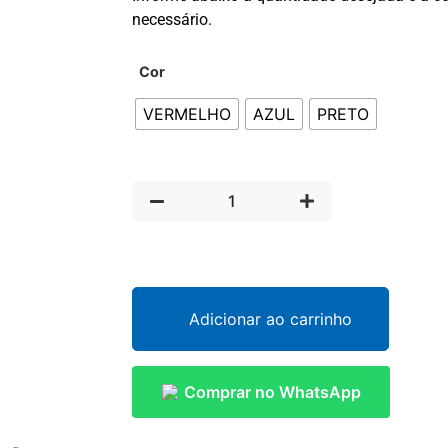
necessário.
Cor
VERMELHO
AZUL
PRETO
Adicionar ao carrinho
Comprar no WhatsApp