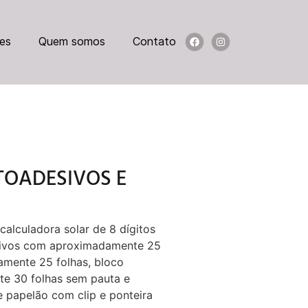
es
Quem somos
Contato
TOADESIVOS E
alculadora solar de 8 dígitos
esivos com aproximadamente 25
amente 25 folhas, bloco
e 30 folhas sem pauta e
e papelão com clip e ponteira