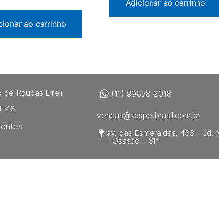
Adicionar ao carrinho
cionar ao carrinho
 de Roupas Eireli
(11) 99658-2018
1-48
vendas@kasperbrasil.com.br
uentes
av. das Esmeraldas, 433 - Jd. 
- Osasco - SP