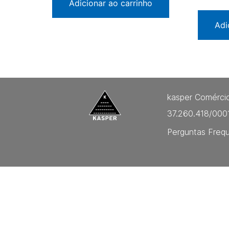
Adicionar ao carrinho
Adi
kasper Comércio
37.260.418/000
Perguntas Freq