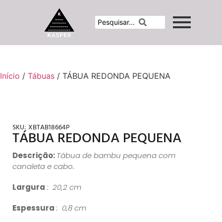
Início
/
Tábuas
/ TÁBUA REDONDA PEQUENA
SKU:
XBTAB18664P
TÁBUA REDONDA PEQUENA
Descrição:
Tábua de bambu pequena com
canaleta e cabo.
Largura
: 20,2 cm
Espessura
: 0,8 cm