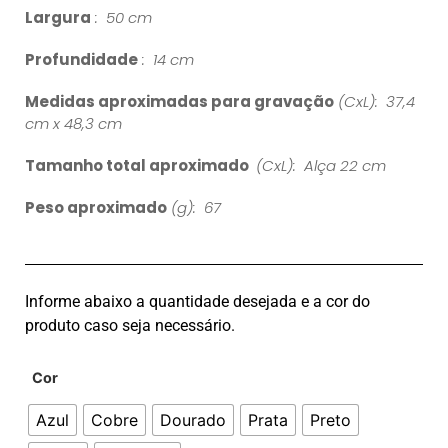
Largura
: 50 cm
Profundidade
: 14 cm
Medidas aproximadas para gravação
(CxL): 37,4
cm x 48,3 cm
Tamanho total aproximado
(CxL): Alça 22 cm
Peso aproximado
(g): 67
Informe abaixo a quantidade desejada e a cor do
produto caso seja necessário.
Cor
Azul
Cobre
Dourado
Prata
Preto