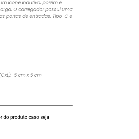
um ícone indutivo, porém é
carga. O carregador possui uma
as portas de entradas, Tipo-C e
(CxL): 5 cm x 5 cm
r do produto caso seja