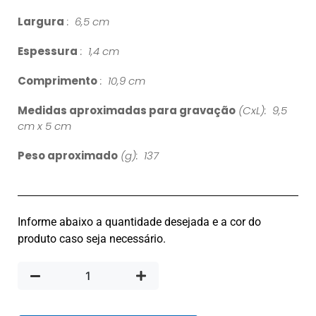
Largura
: 6,5 cm
Espessura
: 1,4 cm
Comprimento
: 10,9 cm
Medidas aproximadas para gravação
(CxL): 9,5
cm x 5 cm
Peso aproximado
(g): 137
Informe abaixo a quantidade desejada e a cor do
produto caso seja necessário.