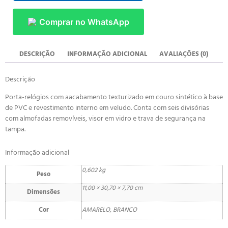
Comprar no WhatsApp
DESCRIÇÃO
INFORMAÇÃO ADICIONAL
AVALIAÇÕES (0)
Descrição
Porta-relógios com aacabamento texturizado em couro sintético à base
de PVC e revestimento interno em veludo. Conta com seis divisórias
com almofadas removíveis, visor em vidro e trava de segurança na
tampa.
Informação adicional
0,602 kg
Peso
11,00 × 30,70 × 7,70 cm
Dimensões
Cor
AMARELO, BRANCO