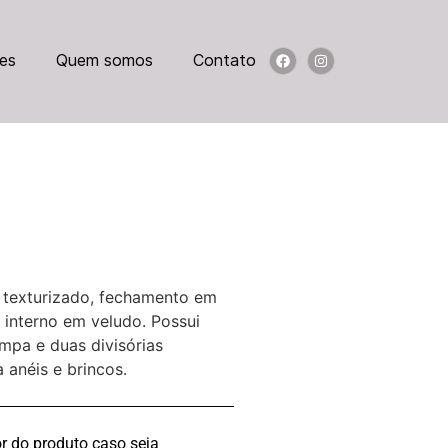
es
Quem somos
Contato
e texturizado, fechamento em
 interno em veludo. Possui
ampa e duas divisórias
 anéis e brincos.
r do produto caso seja