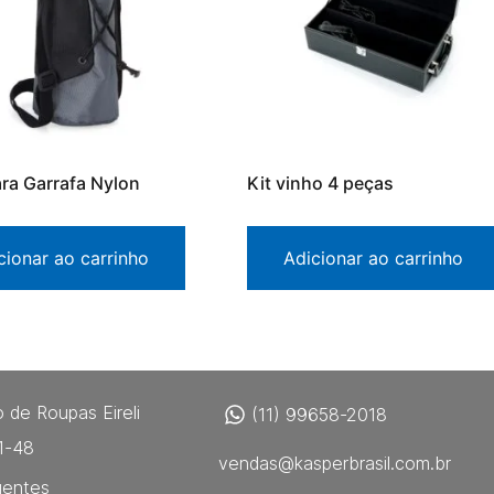
ra Garrafa Nylon
Kit vinho 4 peças
cionar ao carrinho
Adicionar ao carrinho
 de Roupas Eireli
(11) 99658-2018
1-48
vendas@kasperbrasil.com.br
uentes