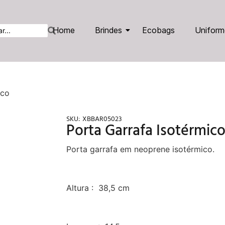
Home
Brindes
Ecobags
Uniform
ico
SKU:
XBBAR05023
Porta Garrafa Isotérmic
Porta garrafa em neoprene isotérmico.
Altura : 38,5 cm