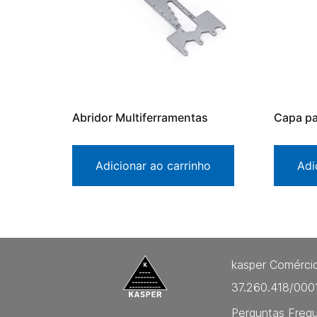
Abridor Multiferramentas
Capa pa
Adicionar ao carrinho
Adi
kasper Comércio
37.260.418/000
Perguntas Freq