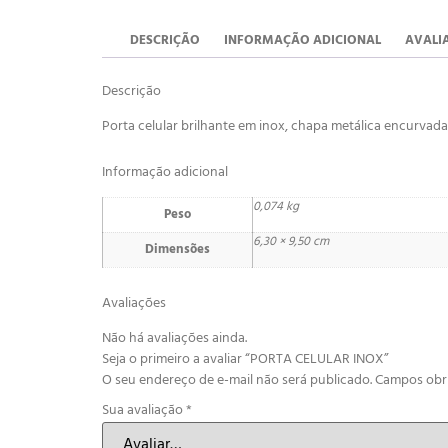
DESCRIÇÃO
INFORMAÇÃO ADICIONAL
AVALIA
Descrição
Porta celular brilhante em inox, chapa metálica encurvada 
Informação adicional
0,074 kg
Peso
6,30 × 9,50 cm
Dimensões
Avaliações
Não há avaliações ainda.
Seja o primeiro a avaliar “PORTA CELULAR INOX”
O seu endereço de e-mail não será publicado.
Campos obr
Sua avaliação
*