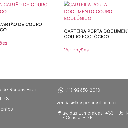
CARTÃO DE COURO
ICO
CARTEIRA PORTA DOCUMEN
COURO ECOLÓGICO
ões
Ver opções
 de Roupas Eireli
(11) 99658-2018
1-48
vendas@kasperbrasil.com.br
uentes
av. das Esmeraldas, 433 - Jd. 
- Osasco - SP