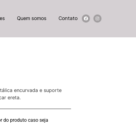
es
Quem somos
Contato
etálica encurvada e suporte
car ereta.
r do produto caso seja