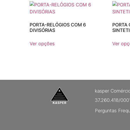
PORTA-RELÓGIOS COM 6
PORTA 
DIVISÓRIAS
SINTET
Ver opções
Ver opç
kasper Comércio
37.260.418/000
Perguntas Freq