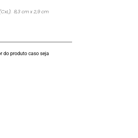
(CxL): 8,3 cm x 2,9 cm
r do produto caso seja