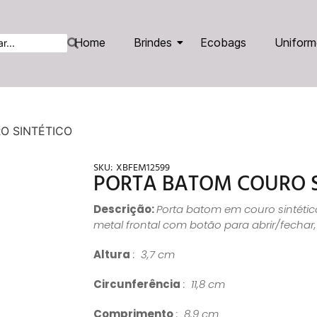
Home
Brindes
Ecobags
Uniform
O SINTÉTICO
SKU:
XBFEM12599
PORTA BATOM COURO S
Descrição:
Porta batom em couro sintéti
metal frontal com botão para abrir/fechar,
Altura
: 3,7 cm
Circunferência
: 11,8 cm
Comprimento
: 8,9 cm