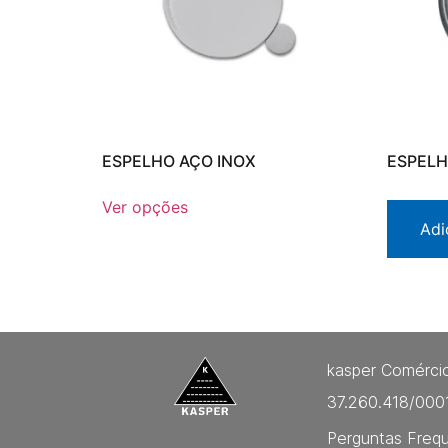
ESPELHO AÇO INOX
ESPELH
Ver opções
Adi
kasper Comércio
37.260.418/000
Perguntas Freq