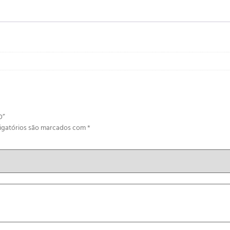
O”
igatórios são marcados com
*