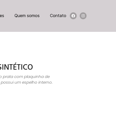
es
Quem somos
Contato
INTÉTICO
co prata com plaquinha de
 possui um espelho interno.