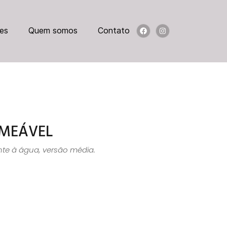
es
Quem somos
Contato
RMEÁVEL
nte à água, versão média.