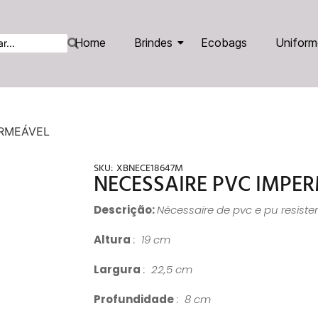
Home
Brindes
Ecobags
Uniform
ERMEÁVEL
SKU:
XBNECE18647M
NECESSAIRE PVC IMPE
Descrição:
Nécessaire de pvc e pu resiste
Altura
: 19 cm
Largura
: 22,5 cm
Profundidade
: 8 cm