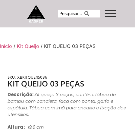
Início
/
Kit Queijo
/ KIT QUEIJO 03 PEÇAS
SKU:
XBKITQUEI15086
KIT QUEIJO 03 PEÇAS
Descrição:
Kit queijo 3 peças, contém: tábua de
bambu com canaleta, faca com ponta, garfo e
espátula. Tábua com imã para encaixe e fixação dos
utensílios.
Altura
: 19,8 cm