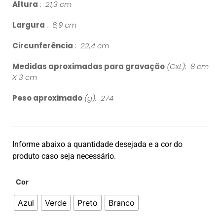
Altura
: 21,3 cm
Largura
: 6,9 cm
Circunferência
: 22,4 cm
Medidas aproximadas para gravação
(CxL): 8 cm
X 3 cm
Peso aproximado
(g): 274
Informe abaixo a quantidade desejada e a cor do
produto caso seja necessário.
Cor
Azul
Verde
Preto
Branco