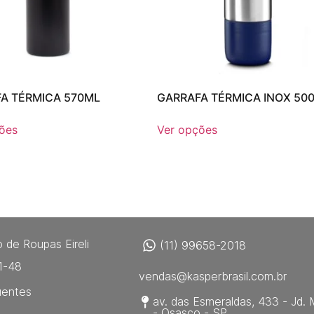
A TÉRMICA 570ML
GARRAFA TÉRMICA INOX 50
ões
Ver opções
 de Roupas Eireli
(11) 99658-2018
1-48
vendas@kasperbrasil.com.br
uentes
av. das Esmeraldas, 433 - Jd. 
- Osasco - SP