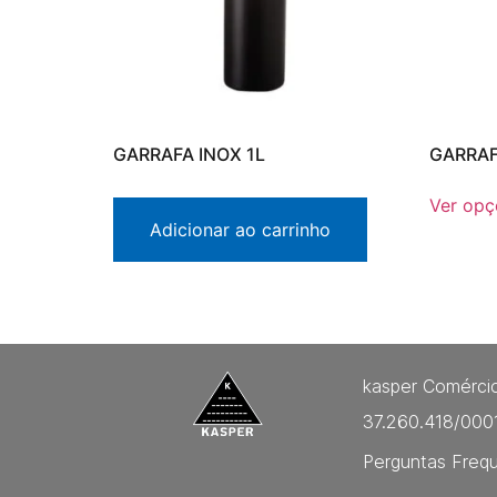
GARRAFA INOX 1L
GARRAF
Ver opç
Adicionar ao carrinho
kasper Comércio
37.260.418/000
Perguntas Freq