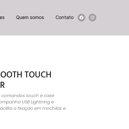
es
Quem somos
Contato
TOOTH TOUCH
R
m comandos touch e case
ompanha USB Lightning e
acilita a fixação em mochilas e