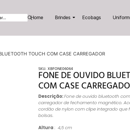
Home
Brindes
Ecobags
Uniform
 BLUETOOTH TOUCH COM CASE CARREGADOR
SKU:
XBFONE06064
FONE DE OUVIDO BLUE
COM CASE CARREGADO
Descrição:
Fone de ouvido bluetooth co
carregador de fechamento magnético. Ac
cordão de nylon com clipe integrado que f
bolsas.
Altura
: 4,5 cm