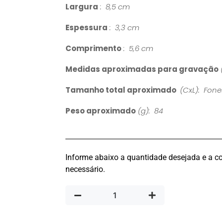
Largura
: 8,5 cm
Espessura
: 3,3 cm
Comprimento
: 5,6 cm
Medidas aproximadas para gravação
Tamanho total aproximado
(CxL): Fones
Peso aproximado
(g): 84
Informe abaixo a quantidade desejada e a co
necessário.