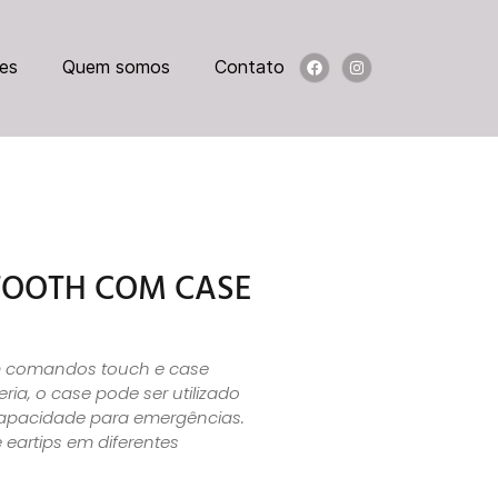
es
Quem somos
Contato
TOOTH COM CASE
m comandos touch e case
ria, o case pode ser utilizado
pacidade para emergências.
eartips em diferentes