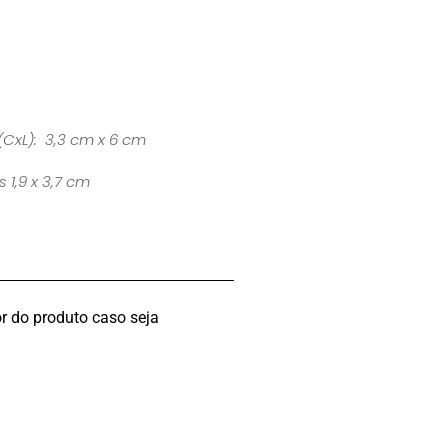
(CxL): 3,3 cm x 6 cm
 1,9 x 3,7 cm
r do produto caso seja