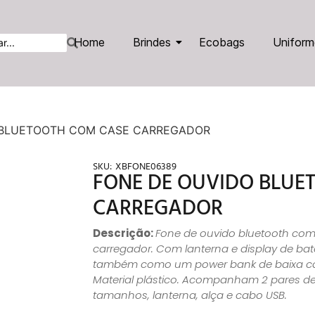
Home
Brindes
Ecobags
Uniform
 BLUETOOTH COM CASE CARREGADOR
SKU:
XBFONE06389
FONE DE OUVIDO BLUE
CARREGADOR
Descrição:
Fone de ouvido bluetooth co
carregador. Com lanterna e display de bate
também como um power bank de baixa ca
Material plástico. Acompanham 2 pares de 
tamanhos, lanterna, alça e cabo USB.