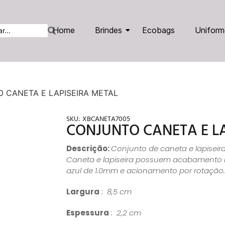
Home
Brindes
Ecobags
Uniform
 CANETA E LAPISEIRA METAL
SKU:
XBCANETA7005
CONJUNTO CANETA E L
Descrição:
Conjunto de caneta e lapiseir
Caneta e lapiseira possuem acabamento br
azul de 1.0mm e acionamento por rotação.
Largura
: 8,5 cm
Espessura
: 2,2 cm