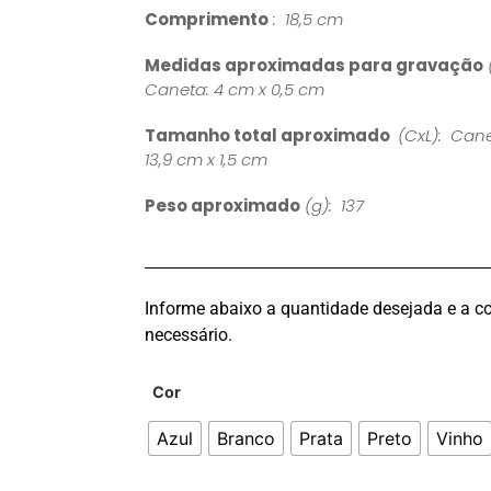
Comprimento
: 18,5 cm
Medidas aproximadas para gravação
Caneta: 4 cm x 0,5 cm
Tamanho total aproximado
(CxL): Canet
13,9 cm x 1,5 cm
Peso aproximado
(g): 137
Informe abaixo a quantidade desejada e a co
necessário.
Cor
Azul
Branco
Prata
Preto
Vinho