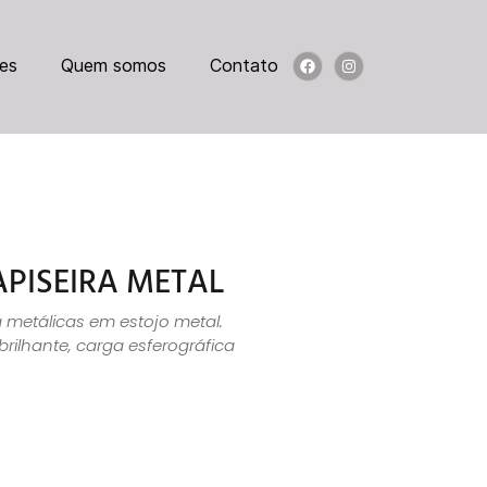
es
Quem somos
Contato
APISEIRA METAL
a metálicas em estojo metal.
ilhante, carga esferográfica