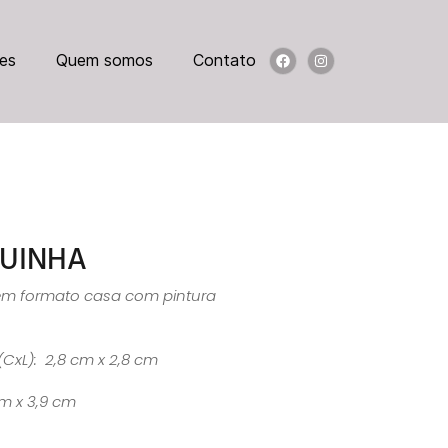
es
Quem somos
Contato
QUINHA
em formato casa com pintura
(CxL): 2,8 cm x 2,8 cm
cm x 3,9 cm