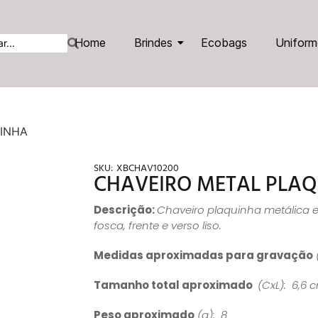
Home
Brindes
Ecobags
Uniform
UINHA
SKU:
XBCHAV10200
CHAVEIRO METAL PLA
Descrição:
Chaveiro plaquinha metálica 
fosca, frente e verso liso.
Medidas aproximadas para gravação
Tamanho total aproximado
(CxL): 6,6 
Peso aproximado
(g): 8