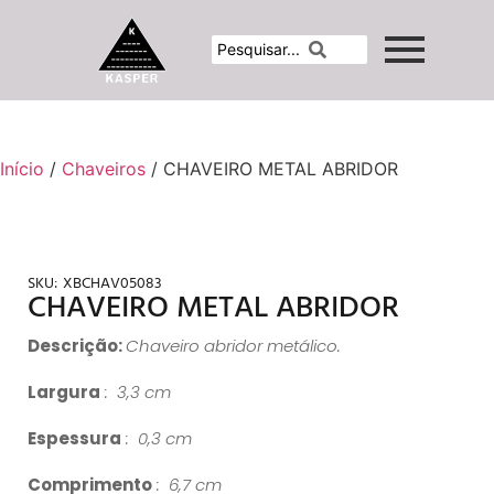
Início
/
Chaveiros
/ CHAVEIRO METAL ABRIDOR
SKU:
XBCHAV05083
CHAVEIRO METAL ABRIDOR
Descrição:
Chaveiro abridor metálico.
Largura
: 3,3 cm
Espessura
: 0,3 cm
Comprimento
: 6,7 cm