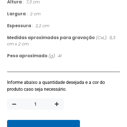
Altura
: 7,3 cm
Largura
: 2 cm
Espessura
: 2,2 cm
Medidas aproximadas para gravação
(CxL): 6,3
cm x 2 cm
Peso aproximado
(g): 41
Informe abaixo a quantidade desejada e a cor do
produto caso seja necessário.