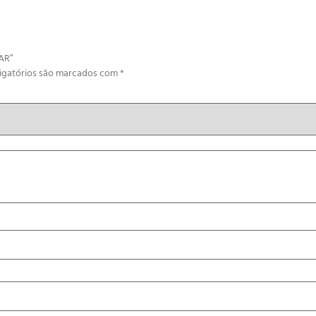
AR”
igatórios são marcados com
*