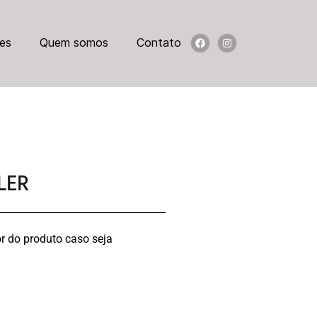
es
Quem somos
Contato
LER
r do produto caso seja