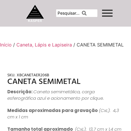
Início
/
Caneta, Lápis e Lapiseira
/ CANETA SEMIMETAL
SKU:
XBCANETAER206B
CANETA SEMIMETAL
Descrição:
Caneta semimetálica, carga
esferográfica azul e acionamento por clique.
Medidas aproximadas para gravação
(CxL): 4,3
cm x 1 cm
Tamanho total aproximado
(CxL): 13,7 cm x 1,4 cm