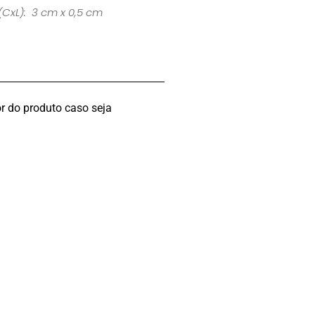
(CxL): 3 cm x 0,5 cm
r do produto caso seja