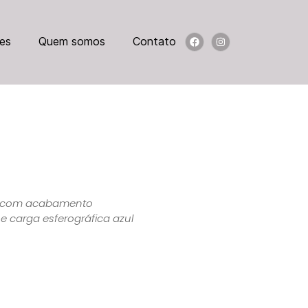
es
Quem somos
Contato
n com acabamento
 carga esferográfica azul