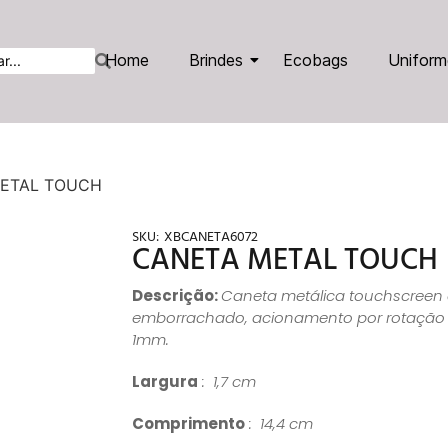
Home
Brindes
Ecobags
Uniform
METAL TOUCH
SKU:
XBCANETA6072
CANETA METAL TOUCH
Descrição:
Caneta metálica touchscree
emborrachado, acionamento por rotação e
1mm.
Largura
: 1,7 cm
Comprimento
: 14,4 cm