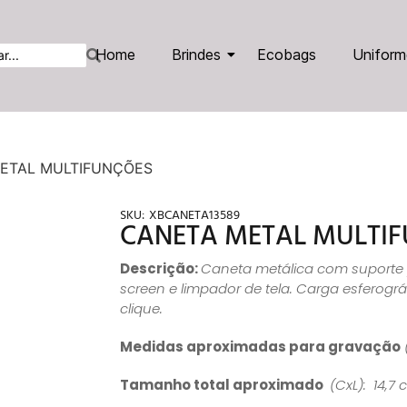
Home
Brindes
Ecobags
Uniform
ETAL MULTIFUNÇÕES
SKU:
XBCANETA13589
CANETA METAL MULTI
Descrição:
Caneta metálica com suporte p
screen e limpador de tela. Carga esferogr
clique.
Medidas aproximadas para gravação
Tamanho total aproximado
(CxL): 14,7 