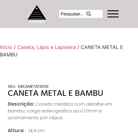
Início
/
Caneta, Lápis e Lapiseira
/ CANETA METAL E
BAMBU
SKU:
XBCANETA15059
CANETA METAL E BAMBU
Descrição:
Caneta metálica com detalhe em
bambu, carga esferográfica azul 1.0mm e
acionamento por clique.
Altura
: 14,4 cm