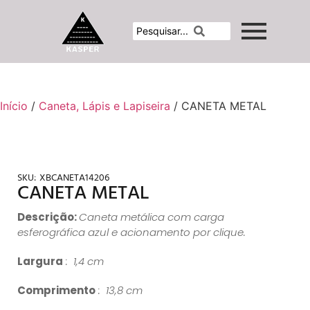
Início
/
Caneta, Lápis e Lapiseira
/ CANETA METAL
SKU:
XBCANETA14206
CANETA METAL
Descrição:
Caneta metálica com carga
esferográfica azul e acionamento por clique.
Largura
: 1,4 cm
Comprimento
: 13,8 cm